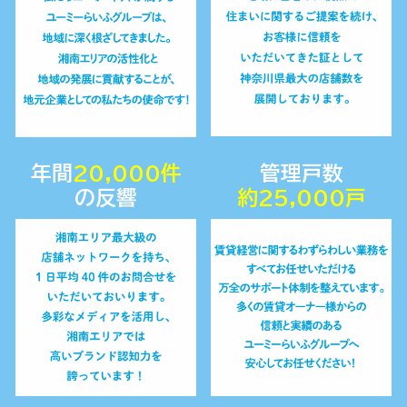
年間
20,000
件
管理戸数
の反響
約2
5,
000戸