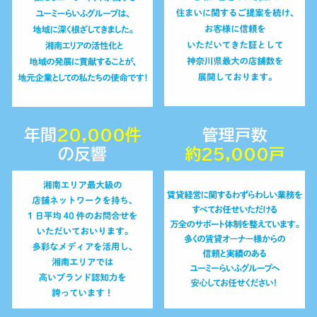
年間
20,000
件
管理戸数
の反響
約2
5,
000戸